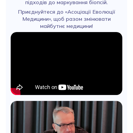
підходів до маркування біопсій.
Приєднуйтеся до «Асоціації Еволюції
Медицини», щоб разом змінювати
майбутнє медицини!