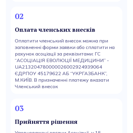
02
Оплата членських внесків
Оплатити членський внесок можна при
заповненні форми заявки або сплатити на
рахунок асоціації за реквізитами: ГС
“АСОЦІАЦІЯ ЕВОЛЮЦІЇ МЕДИЦИНИ” -
UA213204780000026002924939064
ЄДРПОУ 45179622 АБ “УКРГАЗБАНК”,
М.КИЇВ. В призначенні платежу вказати
Членський внесок
03
Прийняття рішення
Уповноважені органи Асоціації у 15