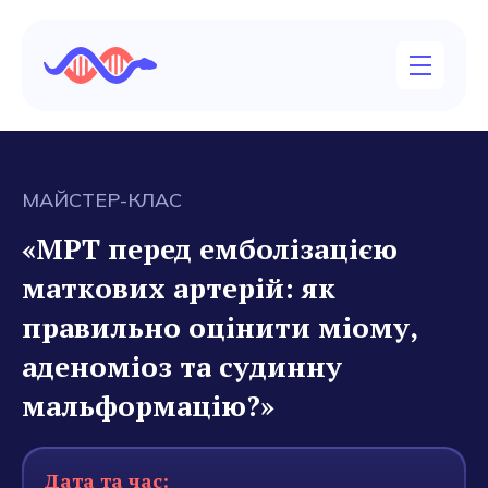
МАЙСТЕР-КЛАС
«МРТ перед емболізацією
маткових артерій: як
правильно оцінити міому,
аденоміоз та судинну
мальформацію?»
Дата та час: